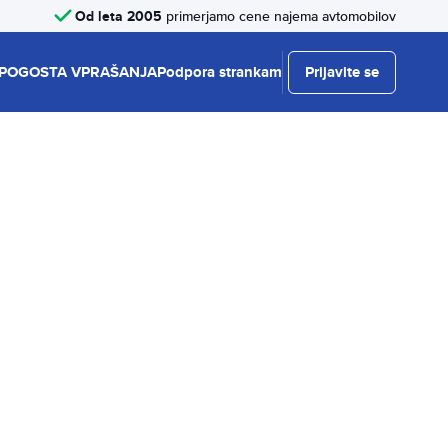
Od leta 2005
primerjamo cene najema avtomobilov
POGOSTA VPRAŠANJA
Podpora strankam
Prijavite se