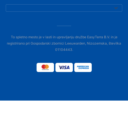
To spletno mesto je v lasti in upravljanju družbe EasyTerra B.V. in je
registrirano pri Gospodarski zbornici Leeuwarden, Nizozemska, številka
01104443.