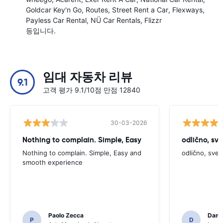
Goldcar Key'n Go
Routes
Street Rent a Car
Flexways
Payless Car Rental
NÜ Car Rentals
Flizzr
등입니다.
임대 자동차 리뷰
9.1
고객 평가 9.1/10점 만점 12840
30-03-2026
Nothing to complain. Simple, Easy
odlično, sv
Nothing to complain. Simple, Easy and
odlično, sve
smooth experience
Paolo Zecca
Dami
P
D