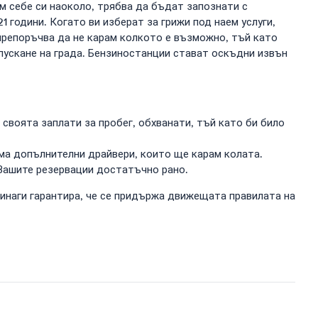
ам себе си наоколо, трябва да бъдат запознати с
 години. Когато ви изберат за грижи под наем услуги,
 препоръчва да не карам колкото е възможно, тъй като
апускане на града. Бензиностанции стават оскъдни извън
 своята заплати за пробег, обхванати, тъй като би било
има допълнителни драйвери, които ще карам колата.
 Вашите резервации достатъчно рано.
винаги гарантира, че се придържа движещата правилата на