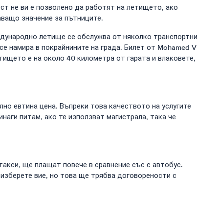
ст не ви е позволено да работят на летището, ако
аващо значение за пътниците.
дународно летище се обслужва от няколко транспортни
 се намира в покрайнините на града. Билет от Mohamed V
тището е на около 40 километра от гарата и влаковете,
о евтина цена. Въпреки това качеството на услугите
наги питам, ако те използват магистрала, така че
такси, ще плащат повече в сравнение със с автобус.
 изберете вие, но това ще трябва договорености с