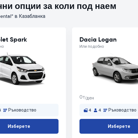
ни опции за коли под наем
ental" в Казабланка
let Spark
Dacia Logan
но
Или подобно
От
/ден
4
Ръководство
4
4
Ръководство
Изберете
Изберете