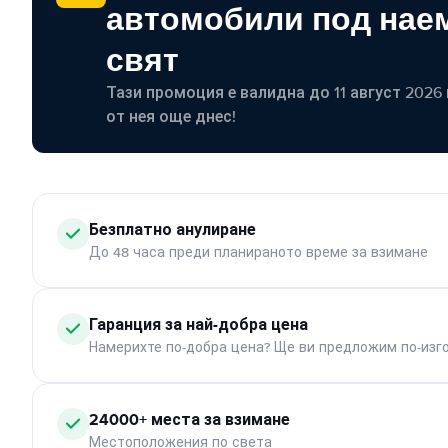
автомобили под наем
свят
Тази промоция е валидна до 11 август 2026 г
от нея още днес!
Безплатно анулиране
До 48 часа преди планираното време за взимане
Гаранция за най-добра цена
Намерихте по-добра цена? Ще ви предложим по-изг
24000+ места за взимане
Местоположения по света