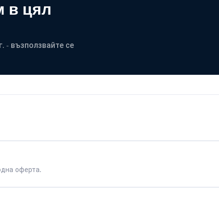
 в цял
. - възползвайте се
одна оферта.