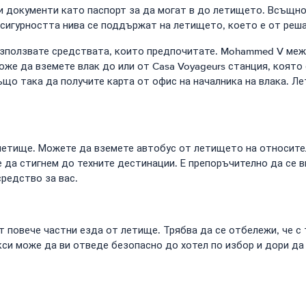
ли документи като паспорт за да могат в до летището. Всъщно
е сигурността нива се поддържат на летището, което е от реш
използвате средствата, които предпочитате. Mohammed V меж
оже да вземете влак до или от Casa Voyageurs станция, която
що така да получите карта от офис на началника на влака. Ле
тище. Можете да вземете автобус от летището на относителн
да стигнем до техните дестинации. Е препоръчително да се ви
редство за вас.
 повече частни езда от летище. Трябва да се отбележи, че с 
си може да ви отведе безопасно до хотел по избор и дори да