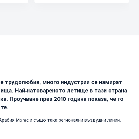
 е трудолюбив, много индустрии се намират
етища. Най-натовареното летище в тази страна
. Проучване през 2010 година показа, че го
те.
 Арабия Morac и също така регионални въздушни линии.