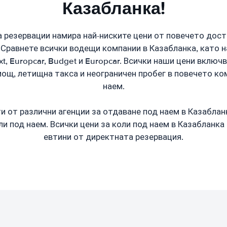
Казабланка!
 резервации намира най-ниските цени от повечето дост
 Сравнете всички водещи компании в Казабланка, като нап
Sixt, Europcar, Budget и Europcar. Всички наши цени вклю
ощ, летищна такса и неограничен пробег в повечето ко
наем.
 от различни агенции за отдаване под наем в Казаблан
ли под наем. Всички цени за коли под наем в Казабланка 
евтини от директната резервация.