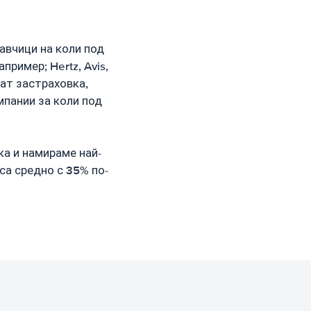
авчици на коли под
ример; Hertz, Avis,
чват застраховка,
мпании за коли под
ка и намираме най-
са средно с 35% по-