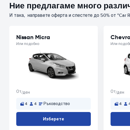
Ние предлагаме много различ
И така, направете оферта и спестете до 50% от "Car R
Nissan Micra
Chevro
Или подобно
Или подоб
От
От
/ден
/ден
4
4
Ръководство
4
Изберете