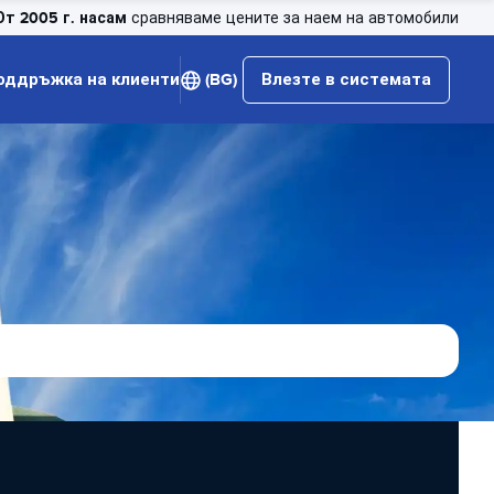
От 2005 г. насам
сравняваме цените за наем на автомобили
оддръжка на клиенти
(BG)
Влезте в системата