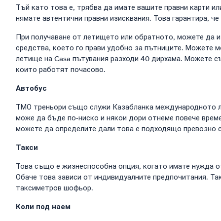
Тъй като това е, трябва да имате вашите правни карти и
нямате автентични правни изисквания. Това гарантира, ч
При получаване от летището или обратното, можете да 
средства, което го прави удобно за пътниците. Можете м
летище на Casa пътувания разходи 40 дирхама. Можете съ
които работят почасово.
Автобус
ТМО треньори също служи Казабланка международното ле
може да бъде по-ниско и някои дори отнеме повече време 
можете да определите дали това е подходящо превозно с
Такси
Това също е жизнеспособна опция, когато имате нужда от
Обаче това зависи от индивидуалните предпочитания. Так
таксиметров шофьор.
Коли под наем