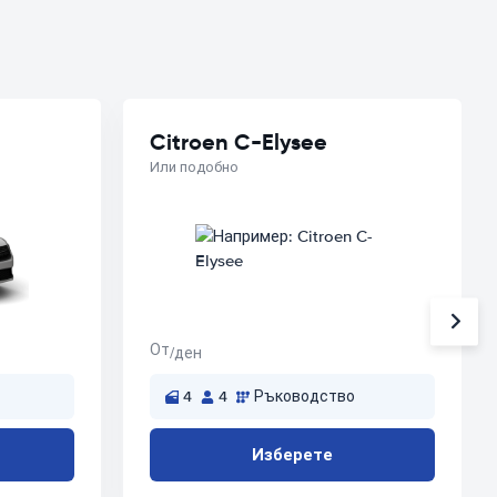
Citroen C-Elysee
Или подобно
От
/ден
4
4
Ръководство
Изберете