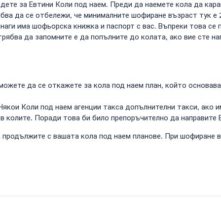
идете за Евтини Коли под наем. Преди да наемете кола да кар
ва да се отбележи, че минималните шофиране възраст тук е 21
инаги има шофьорска книжка и паспорт с вас. Въпреки това се
трябва да запомните е да попълните до колата, ако вие сте н
можете да се откажете за кола под наем план, който основава
. Някои Коли под наем агенции такса допълнителни такси, ако 
 в колите. Поради това би било препоръчително да направите
да продължите с вашата кола под наем планове. При шофиране 