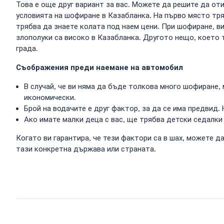
Това е още друг вариант за вас. Можете да решите да от
условията на шофиране в Казабланка. На първо място тряб
трябва да знаете колата под наем цени. При шофиране, в
злополуки са високо в Казабланка. Другото нещо, което 
града.
Съображения преди наемане на автомобил
В случай, че ви няма да бъде толкова много шофиране, 
икономически.
Брой на водачите е друг фактор, за да се има предвид
Ако имате малки деца с вас, ще трябва детски седалки
Когато ви гарантира, че тези фактори са в шах, можете 
тази конкретна държава или страната.