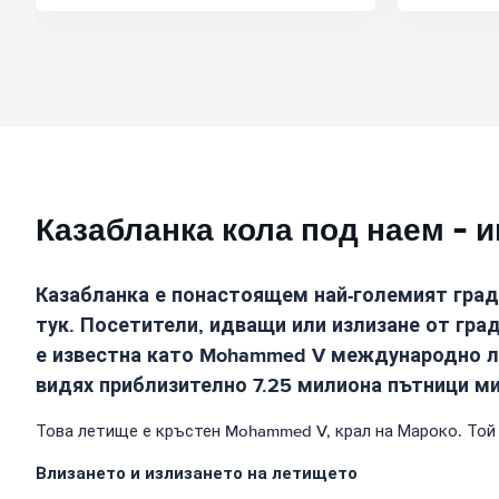
Казабланка кола под наем - 
Казабланка е понастоящем най-големият град
тук. Посетители, идващи или излизане от гра
е известна като Mohammed V международно лет
видях приблизително 7.25 милиона пътници мин
Това летище е кръстен Mohammed V, крал на Мароко. Той 
Влизането и излизането на летището