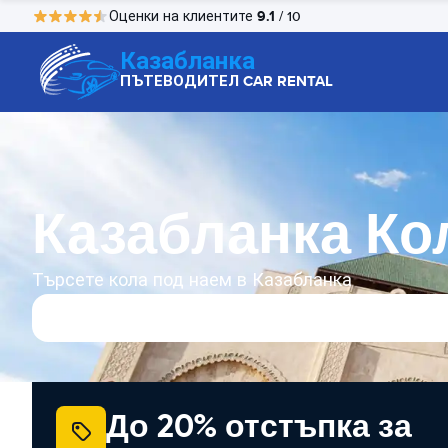
9.1
Оценки на клиентите
/ 10
Казабланка
ПЪТЕВОДИТЕЛ CAR RENTAL
Казабланка Ко
Търсете кола под наем в Казабланка
До 20% отстъпка за