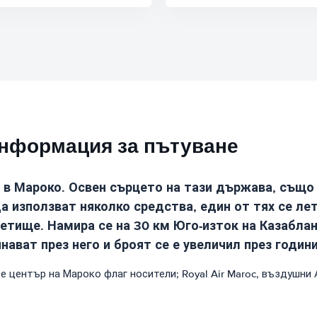
информация за пътуване
 в Мароко. Освен сърцето на тази държава, също
да използват няколко средства, един от тях се л
ище. Намира се на 30 км Юго-изток на Казабланка
ават през него и броят се е увеличил през години
е център на Мароко флаг носители; Royal Air Maroc, въздушни