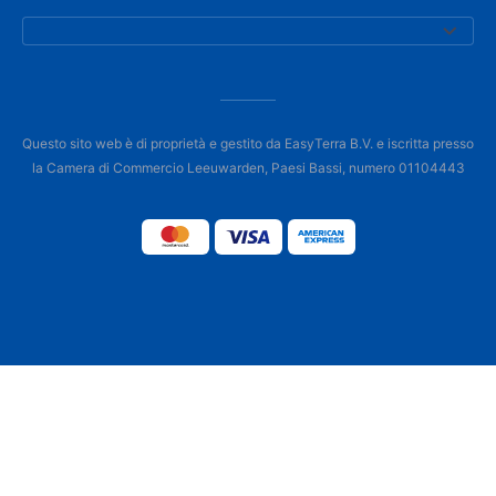
Questo sito web è di proprietà e gestito da EasyTerra B.V. e iscritta presso
la Camera di Commercio Leeuwarden, Paesi Bassi, numero 01104443